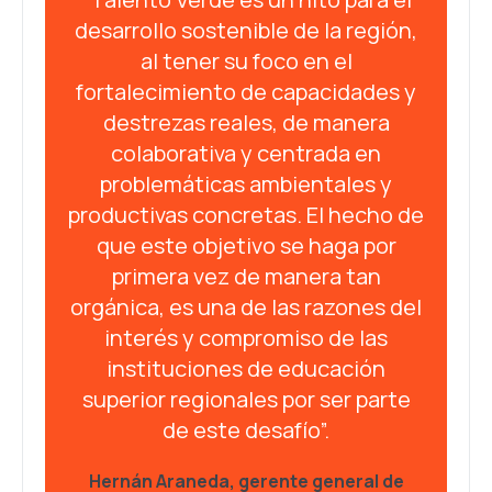
desarrollo sostenible de la región,
al tener su foco en el
fortalecimiento de capacidades y
destrezas reales, de manera
colaborativa y centrada en
problemáticas ambientales y
productivas concretas. El hecho de
que este objetivo se haga por
primera vez de manera tan
orgánica, es una de las razones del
interés y compromiso de las
instituciones de educación
superior regionales por ser parte
de este desafío”.
Hernán Araneda, gerente general de