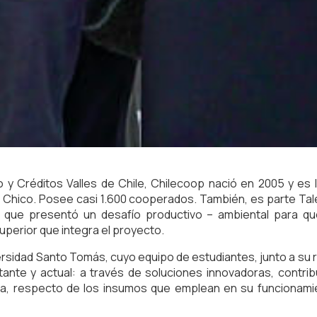
 y Créditos Valles de Chile, Chilecoop nació en 2005 y es 
e Chico. Posee casi 1.600 cooperados. También, es parte Ta
 que presentó un desafío productivo – ambiental para q
uperior que integra el proyecto.
iversidad Santo Tomás, cuyo equipo de estudiantes, junto a su
ante y actual: a través de soluciones innovadoras, contribui
a, respecto de los insumos que emplean en su funcionamie